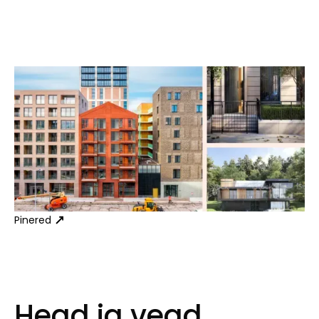
Pinered
Head ja vead